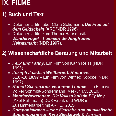
IX. FILME
1) Buch und Text
Dokumentarfilm über Clara Schumann:
Die Frau auf
dem Geldschein
(ARD/NDR 1996).
Dokumentarfilm zum Thema Hausmusik:
Wandervögel – hämmernde Jungfrauen –
Heiratsmarkt
(NDR 1997).
2) Wissenschaftliche Beratung und Mitarbeit
Felix und Fanny
.
Ein Film von Karin Reiss (NDR
1993).
Joseph Joachim Wettbewerb Hannover
5.10.-18.10.97
– Ein Film von Wilfried Köpcke (NDR
1997).
Robert Schumanns verlorene Träume
. Ein Film von
Volker Schmidt-Sondermann. Merkur T.V. 2010.
Mondscheinsonate. Die Volkspianistin Elly Ney
(Axel Fuhrmann) DOKFabrik und WDR in
Zusammenarbeit mit ARTE, 2015.
Komponistinnen – eine filmische und musikalische
Spurensuche von Kyra Steckeweh & Tim van